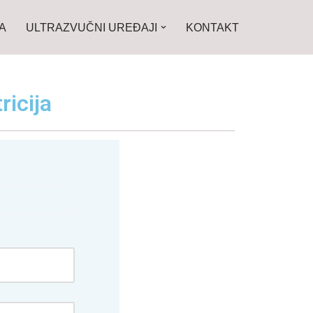
A
ULTRAZVUČNI UREĐAJI
KONTAKT
ricija