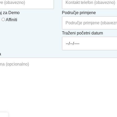
aj za Demo
Područje primjene
Affiniti
Traženi početni datum
a