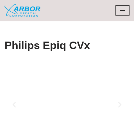
Skip
to
content
Philips Epiq CVx